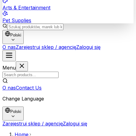
Arts & Entertainment
Pet Supplies
Polski
O nas
Zarejestruj sklep / agencję
Zaloguj się
Menu
O nas
Contact Us
Change Language
Polski
Zarejestruj sklep / agencję
Zaloguj się
Home