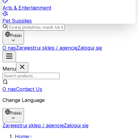
Arts & Entertainment
Pet Supplies
Polski
O nas
Zarejestruj sklep / agencję
Zaloguj się
Menu
O nas
Contact Us
Change Language
Polski
Zarejestruj sklep / agencję
Zaloguj się
Home