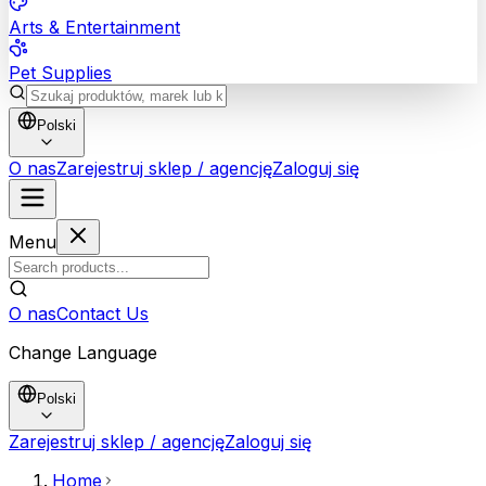
Arts & Entertainment
Pet Supplies
Polski
O nas
Zarejestruj sklep / agencję
Zaloguj się
Menu
O nas
Contact Us
Change Language
Polski
Zarejestruj sklep / agencję
Zaloguj się
Home