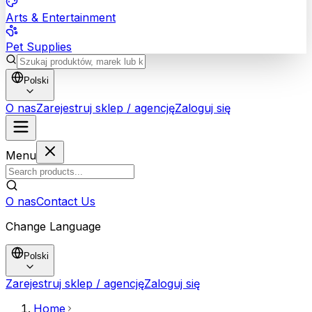
Arts & Entertainment
Pet Supplies
Polski
O nas
Zarejestruj sklep / agencję
Zaloguj się
Menu
O nas
Contact Us
Change Language
Polski
Zarejestruj sklep / agencję
Zaloguj się
Home