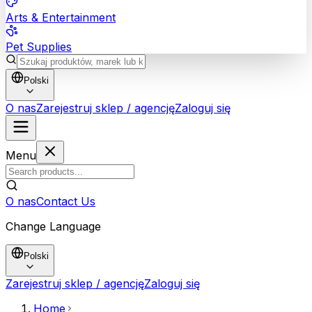
Arts & Entertainment
Pet Supplies
Polski
O nas
Zarejestruj sklep / agencję
Zaloguj się
Menu
O nas
Contact Us
Change Language
Polski
Zarejestruj sklep / agencję
Zaloguj się
Home