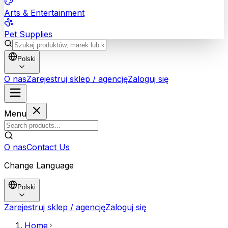
Arts & Entertainment
Pet Supplies
Polski
O nas
Zarejestruj sklep / agencję
Zaloguj się
Menu
O nas
Contact Us
Change Language
Polski
Zarejestruj sklep / agencję
Zaloguj się
Home