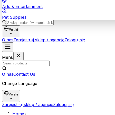
Arts & Entertainment
Pet Supplies
Polski
O nas
Zarejestruj sklep / agencję
Zaloguj się
Menu
O nas
Contact Us
Change Language
Polski
Zarejestruj sklep / agencję
Zaloguj się
Home