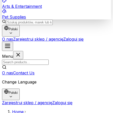
Arts & Entertainment
Pet Supplies
Polski
O nas
Zarejestruj sklep / agencję
Zaloguj się
Menu
O nas
Contact Us
Change Language
Polski
Zarejestruj sklep / agencję
Zaloguj się
Home