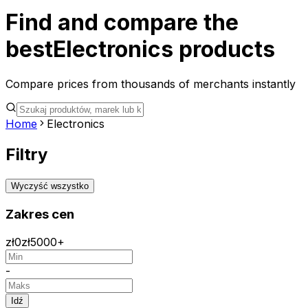
Find and compare the
best
Electronics
products
Compare prices from thousands of merchants instantly
Home
Electronics
Filtry
Wyczyść wszystko
Zakres cen
zł
0
zł
5000+
-
Idź