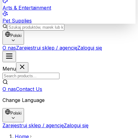
Arts & Entertainment
Pet Supplies
Polski
O nas
Zarejestruj sklep / agencję
Zaloguj się
Menu
O nas
Contact Us
Change Language
Polski
Zarejestruj sklep / agencję
Zaloguj się
Home