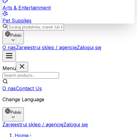
Arts & Entertainment
Pet Supplies
Polski
O nas
Zarejestruj sklep / agencję
Zaloguj się
Menu
O nas
Contact Us
Change Language
Polski
Zarejestruj sklep / agencję
Zaloguj się
Home